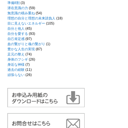
準備8割
(3)
潜在意識の力
(59)
無意識の積み重ね
(54)
理想の自分と理想の未来請負人
(18)
目に見えないエネルギー
(105)
自分と他人
(45)
自分を愛する
(93)
自己肯定感
(97)
血の繋がりと魂の繋がり
(1)
豊かな人生の実現
(87)
足元の整え
(74)
身体のフシギ
(26)
身近な神様
(7)
過去の経験
(11)
頑張らない
(26)