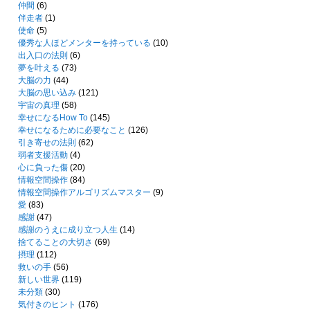
仲間
(6)
伴走者
(1)
使命
(5)
優秀な人ほどメンターを持っている
(10)
出入口の法則
(6)
夢を叶える
(73)
大脳の力
(44)
大脳の思い込み
(121)
宇宙の真理
(58)
幸せになるHow To
(145)
幸せになるために必要なこと
(126)
引き寄せの法則
(62)
弱者支援活動
(4)
心に負った傷
(20)
情報空間操作
(84)
情報空間操作アルゴリズムマスター
(9)
愛
(83)
感謝
(47)
感謝のうえに成り立つ人生
(14)
捨てることの大切さ
(69)
摂理
(112)
救いの手
(56)
新しい世界
(119)
未分類
(30)
気付きのヒント
(176)