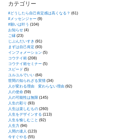
カテゴリー
#どうしたら自己肯定感は高くなる？
(61)
#メッセンジャー
(9)
#願いは叶う
(104)
お知らせ
(4)
ご縁
(23)
じぶんだいすき
(91)
まずは自己肯定
(93)
インフォメーション
(5)
コウテイ術
(208)
コウテイ術セミナー
(5)
スピード
(5)
ユルユルでいい
(64)
世間の知られざる実情
(34)
人が変わる理由 変わらない理由
(92)
人の使命
(59)
人の可能性は無限
(145)
人生の彩り
(93)
人生は楽しむもの
(260)
人生をデザインする
(113)
人生を愉しむこと
(92)
人生力
(94)
人間の達人
(123)
今すぐやる
(55)