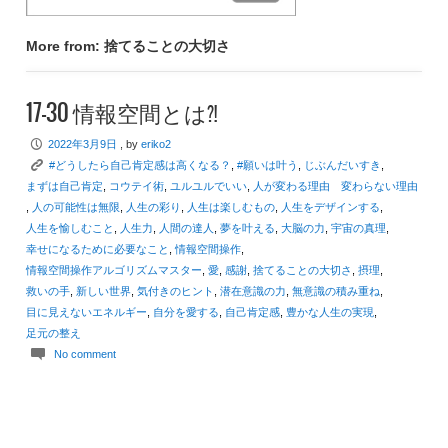
More from: 捨てることの大切さ
17-30 情報空間とは⁈
P
2022年3月9日
, by
eriko2
K
#どうしたら自己肯定感は高くなる？
,
#願いは叶う
,
じぶんだいすき
,
まずは自己肯定
,
コウテイ術
,
ユルユルでいい
,
人が変わる理由 変わらない理由
,
人の可能性は無限
,
人生の彩り
,
人生は楽しむもの
,
人生をデザインする
,
人生を愉しむこと
,
人生力
,
人間の達人
,
夢を叶える
,
大脳の力
,
宇宙の真理
,
幸せになるために必要なこと
,
情報空間操作
,
情報空間操作アルゴリズムマスター
,
愛
,
感謝
,
捨てることの大切さ
,
摂理
,
救いの手
,
新しい世界
,
気付きのヒント
,
潜在意識の力
,
無意識の積み重ね
,
目に見えないエネルギー
,
自分を愛する
,
自己肯定感
,
豊かな人生の実現
,
足元の整え
c
No comment