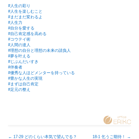
#人生の彩り
#人生を楽しむこと
#まだまだ変わるよ
#人生力
#自分を愛する
#自己肯定感を高める
#コウテイ術
#人間の達人
#理想の自分と理想の未来の請負人
#夢を叶える
#じぶんだいすき
#伴奏者
#優秀な人ほどメンターを持っている
#豊かな人生の実現
#まずは自己肯定
#足元の整え
←
17-29 どのくらい本気で望んでる？
18-1 乞うご期待！
→