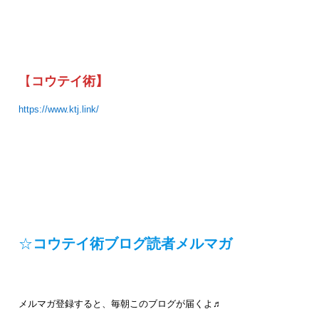
【
コウテイ術】
https://www.ktj.link/
☆
コウテイ術ブログ読者メルマガ
メルマガ登録すると、毎朝このブログが届くよ♬