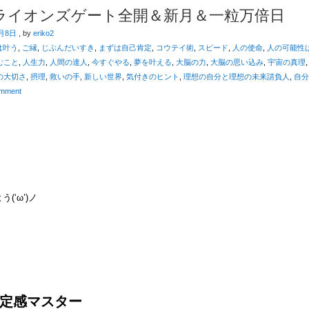
24 ライオンズゲート全開＆新月＆一粒万倍日
8月8日
, by
eriko2
は叶う
,
ご縁
,
じぶんだいすき
,
まずは自己肯定
,
コウテイ術
,
スピード
,
人の使命
,
人の可能性
むこと
,
人生力
,
人間の達人
,
今すぐやる
,
夢を叶える
,
大脳の力
,
大脳の思い込み
,
宇宙の真理
の大切さ
,
摂理
,
救いの手
,
新しい世界
,
気付きのヒント
,
理想の自分と理想の未来請負人
,
自分
mment
(‘ω’)ノ
定感マスター