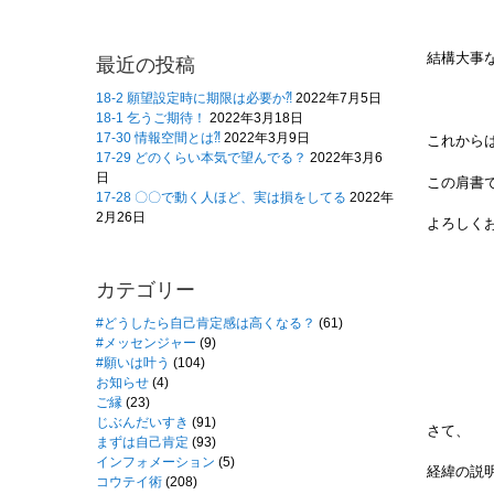
結構大事な
最近の投稿
18-2 願望設定時に期限は必要か⁈
2022年7月5日
18-1 乞うご期待！
2022年3月18日
17-30 情報空間とは⁈
2022年3月9日
これから
17-29 どのくらい本気で望んでる？
2022年3月6
日
この肩書
17-28 〇〇で動く人ほど、実は損をしてる
2022年
2月26日
よろしくお願
カテゴリー
#どうしたら自己肯定感は高くなる？
(61)
#メッセンジャー
(9)
#願いは叶う
(104)
お知らせ
(4)
ご縁
(23)
じぶんだいすき
(91)
さて、
まずは自己肯定
(93)
インフォメーション
(5)
経緯の説
コウテイ術
(208)