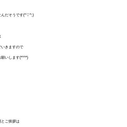
んだそうです(^▽^;)
は
でいきますので
いします(*^^*)
明とご挨拶は