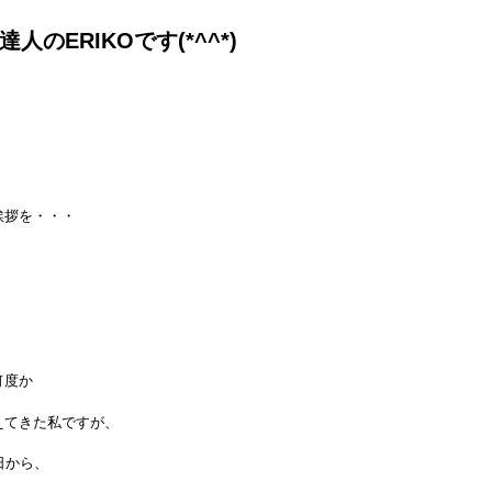
人のERIKOです(*^^*)
挨拶を・・・
何度か
えてきた私ですが、
日から、