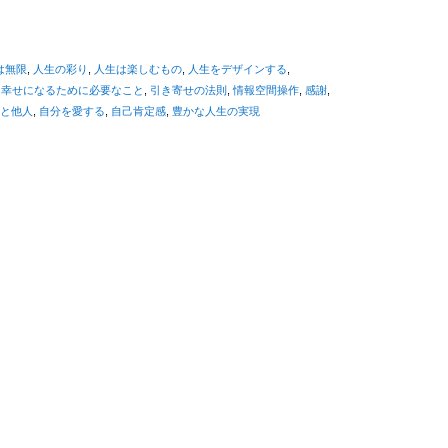
は無限
,
人生の彩り
,
人生は楽しむもの
,
人生をデザインする
,
,
幸せになるために必要なこと
,
引き寄せの法則
,
情報空間操作
,
感謝
,
と他人
,
自分を愛する
,
自己肯定感
,
豊かな人生の実現