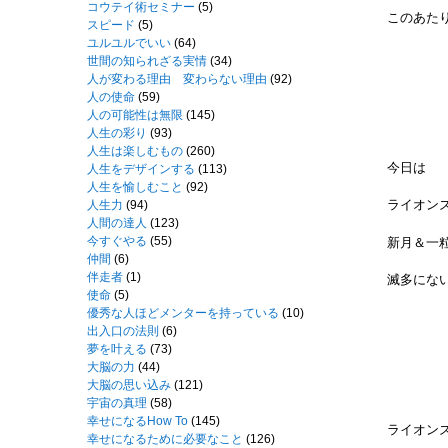
コウテイ術セミナー
(5)
このあた
スピード
(5)
ユルユルでいい
(64)
世間の知られざる実情
(34)
人が変わる理由 変わらない理由
(92)
人の使命
(59)
人の可能性は無限
(145)
人生の彩り
(93)
人生は楽しむもの
(260)
今日は
人生をデザインする
(113)
人生を愉しむこと
(92)
ライオン
人生力
(94)
人間の達人
(123)
今すぐやる
(55)
新月＆一
仲間
(6)
伴走者
(1)
滅多にな
使命
(5)
優秀な人ほどメンターを持っている
(10)
出入口の法則
(6)
夢を叶える
(73)
大脳の力
(44)
大脳の思い込み
(121)
宇宙の真理
(58)
幸せになるHow To
(145)
ライオン
幸せになるために必要なこと
(126)