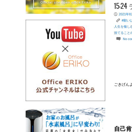
15-
P
2021年
K
#願い
人生を愉し
捨てること
c
No co
ごきげんよう
自己肯