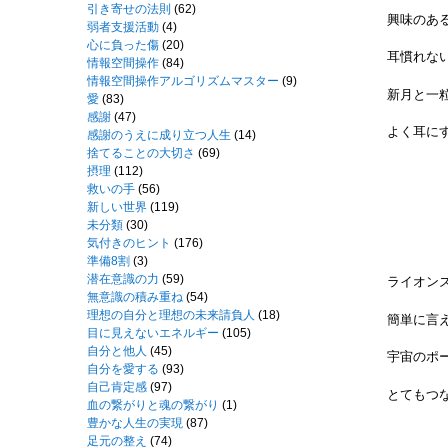
引き寄せの法則
(62)
興味のあ
弱者支援活動
(4)
心に負った傷
(20)
耳慣れな
情報空間操作
(84)
情報空間操作アルゴリズムマスター
(9)
新月と一
愛
(83)
感謝
(47)
よく耳に
感謝のうえに成り立つ人生
(14)
捨てることの大切さ
(69)
摂理
(112)
救いの手
(56)
新しい世界
(119)
未分類
(30)
気付きのヒント
(176)
準備8割
(3)
潜在意識の力
(59)
ライオン
無意識の積み重ね
(54)
理想の自分と理想の未来請負人
(18)
簡単に言
目に見えないエネルギー
(105)
自分と他人
(45)
宇宙のポ
自分を愛する
(93)
自己肯定感
(97)
とてもつ
血の繋がりと魂の繋がり
(1)
豊かな人生の実現
(87)
足元の整え
(74)