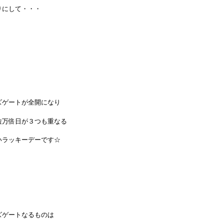
りにして・・・
ズゲートが全開になり
粒万倍日が３つも重なる
いラッキーデーです☆
ズゲートなるものは