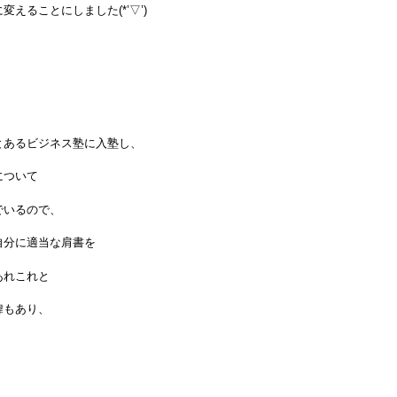
変えることにしました(*’▽’)
とあるビジネス塾に入塾し、
について
でいるので、
自分に適当な肩書を
あれこれと
緯もあり、