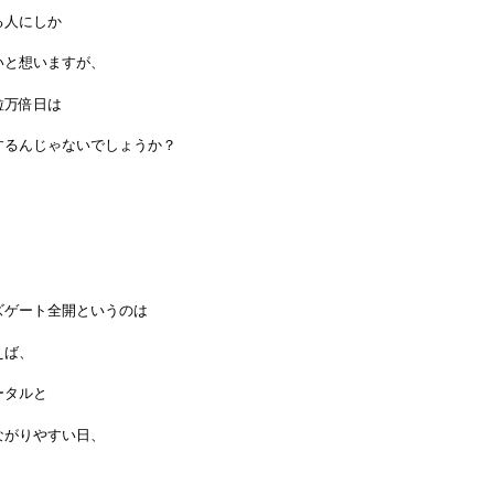
る人にしか
いと想いますが、
粒万倍日は
するんじゃないでしょうか？
ズゲート全開というのは
えば、
ータルと
ながりやすい日、