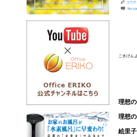
K
コウテ
c
No co
ごきげん
理想の
理想の
絵里子で