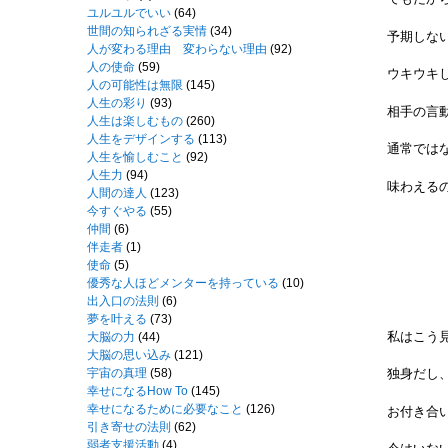
ユルユルでいい
(64)
世間の知られざる実情
(34)
予期しな
人が変わる理由 変わらない理由
(92)
人の使命
(59)
ウキウキ
人の可能性は無限
(145)
人生の彩り
(93)
相手の言
人生は楽しむもの
(260)
人生をデザインする
(113)
通常では
人生を愉しむこと
(92)
人生力
(94)
味わえる
人間の達人
(123)
今すぐやる
(55)
仲間
(6)
伴走者
(1)
使命
(5)
優秀な人ほどメンターを持っている
(10)
出入口の法則
(6)
夢を叶える
(73)
私はこう見
大脳の力
(44)
大脳の思い込み
(121)
宇宙の真理
(58)
独身だし
幸せになるHow To
(145)
幸せになるために必要なこと
(126)
お付き合
引き寄せの法則
(62)
弱者支援活動
(4)