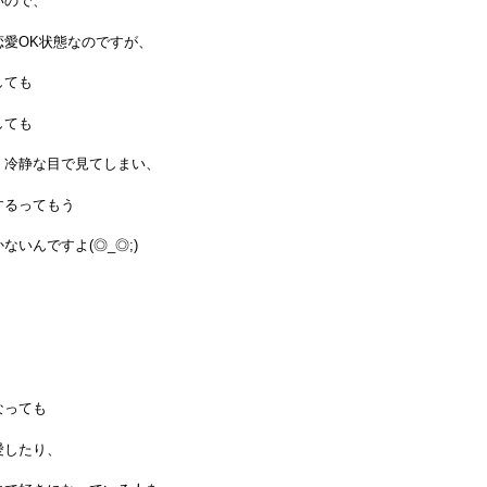
いので、
恋愛OK状態なのですが、
しても
しても
く冷静な目で見てしまい、
するってもう
ないんですよ(◎_◎;)
なっても
愛したり、