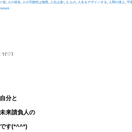
イ術
,
人の使命
,
人の可能性は無限
,
人生は楽しむもの
,
人生をデザインする
,
人間の達人
,
宇
mment
よう(‘◇’)ゞ
自分と
未来請負人の
す(*^^*)