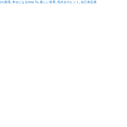
宙の真理
,
幸せになるHow To
,
新しい世界
,
気付きのヒント
,
自己肯定感