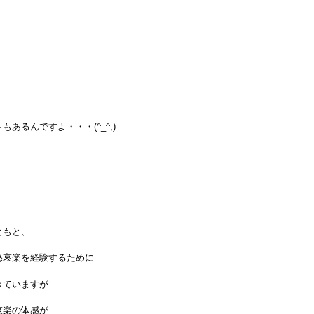
もあるんですよ・・・(^_^;)
ともと、
怒哀楽を経験するために
きていますが
哀楽の体感が