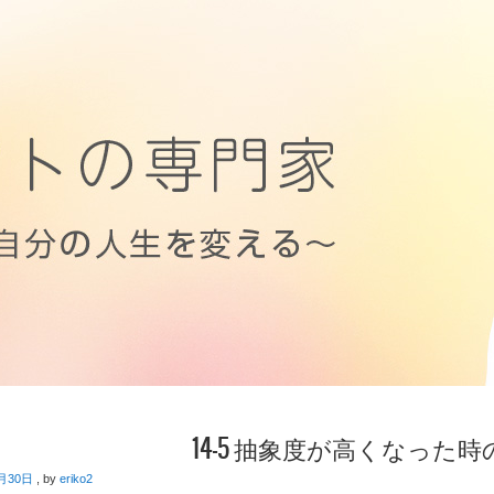
14-5 抽象度が高くなった
月30日
, by
eriko2