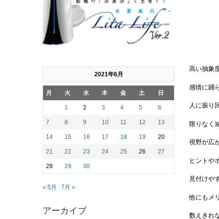
高い抽象
2021年6月
感情に踊
月
火
水
木
金
土
日
人に振り
1
2
3
4
5
6
7
8
9
10
11
12
13
限りなく
14
15
16
17
18
19
20
視野が広
21
22
23
24
25
26
27
ヒントや
28
29
30
見付けや
« 5月
7月 »
他にもメ
アーカイブ
数えきれ