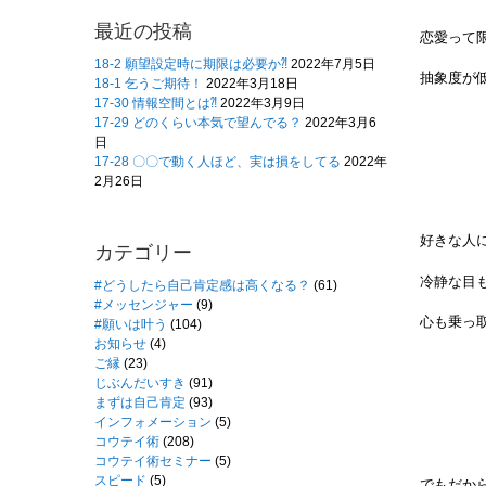
最近の投稿
恋愛って
18-2 願望設定時に期限は必要か⁈
2022年7月5日
抽象度が
18-1 乞うご期待！
2022年3月18日
17-30 情報空間とは⁈
2022年3月9日
17-29 どのくらい本気で望んでる？
2022年3月6
日
17-28 〇〇で動く人ほど、実は損をしてる
2022年
2月26日
好きな人
カテゴリー
冷静な目
#どうしたら自己肯定感は高くなる？
(61)
#メッセンジャー
(9)
心も乗っ
#願いは叶う
(104)
お知らせ
(4)
ご縁
(23)
じぶんだいすき
(91)
まずは自己肯定
(93)
インフォメーション
(5)
コウテイ術
(208)
コウテイ術セミナー
(5)
スピード
(5)
でもだか