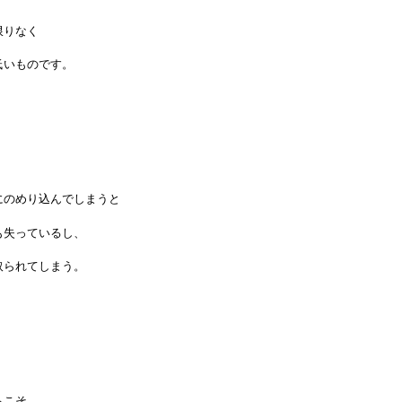
限りなく
低いものです。
にのめり込んでしまうと
も失っているし、
取られてしまう。
らこそ