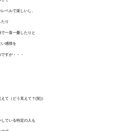
いレベルで楽しいし、
したり
動で一喜一憂したりと
ない感情を
のですが・・・
えて（どう見えて？(笑)）
、
いしている特定の人も