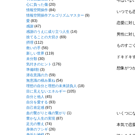
今はいな
心に負った傷
(20)
情報空間操作
(84)
いつでも
情報空間操作アルゴリズムマスター
(9)
愛
(83)
恋愛に対
感謝
(47)
感謝のうえに成り立つ人生
(14)
男性に対
捨てることの大切さ
(69)
摂理
(112)
ものすご
救いの手
(56)
新しい世界
(119)
ドキドキ
未分類
(30)
気付きのヒント
(176)
想像がつか
準備8割
(3)
潜在意識の力
(59)
無意識の積み重ね
(54)
理想の自分と理想の未来請負人
(18)
目に見えないエネルギー
(105)
自分と他人
(45)
自分を愛する
(93)
自己肯定感
(97)
血の繋がりと魂の繋がり
(1)
いくつに
豊かな人生の実現
(87)
足元の整え
(74)
本気で恋
身体のフシギ
(26)
身近な神様
(7)