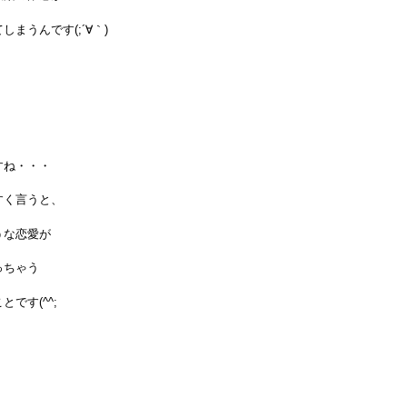
しまうんです(;´∀｀)
すね・・・
すく言うと、
うな恋愛が
っちゃう
とです(^^;