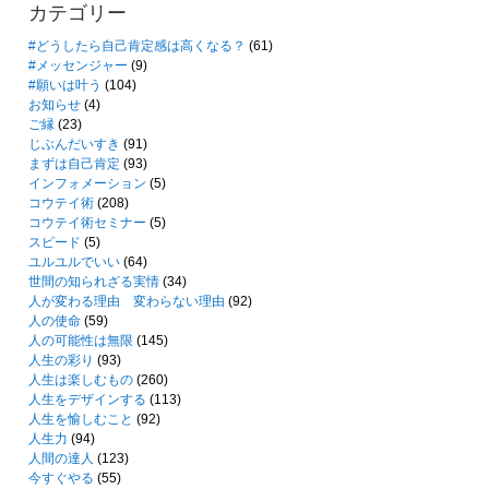
カテゴリー
#どうしたら自己肯定感は高くなる？
(61)
#メッセンジャー
(9)
#願いは叶う
(104)
お知らせ
(4)
ご縁
(23)
じぶんだいすき
(91)
まずは自己肯定
(93)
インフォメーション
(5)
コウテイ術
(208)
コウテイ術セミナー
(5)
スピード
(5)
ユルユルでいい
(64)
世間の知られざる実情
(34)
人が変わる理由 変わらない理由
(92)
人の使命
(59)
人の可能性は無限
(145)
人生の彩り
(93)
人生は楽しむもの
(260)
人生をデザインする
(113)
人生を愉しむこと
(92)
人生力
(94)
人間の達人
(123)
今すぐやる
(55)