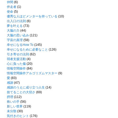
仲間
(6)
伴走者
(1)
使命
(5)
優秀な人ほどメンターを持っている
(10)
出入口の法則
(6)
夢を叶える
(73)
大脳の力
(44)
大脳の思い込み
(121)
宇宙の真理
(58)
幸せになるHow To
(145)
幸せになるために必要なこと
(126)
引き寄せの法則
(62)
弱者支援活動
(4)
心に負った傷
(20)
情報空間操作
(84)
情報空間操作アルゴリズムマスター
(9)
愛
(83)
感謝
(47)
感謝のうえに成り立つ人生
(14)
捨てることの大切さ
(69)
摂理
(112)
救いの手
(56)
新しい世界
(119)
未分類
(30)
気付きのヒント
(176)