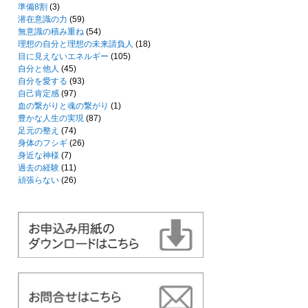
準備8割
(3)
潜在意識の力
(59)
無意識の積み重ね
(54)
理想の自分と理想の未来請負人
(18)
目に見えないエネルギー
(105)
自分と他人
(45)
自分を愛する
(93)
自己肯定感
(97)
血の繋がりと魂の繋がり
(1)
豊かな人生の実現
(87)
足元の整え
(74)
身体のフシギ
(26)
身近な神様
(7)
過去の経験
(11)
頑張らない
(26)