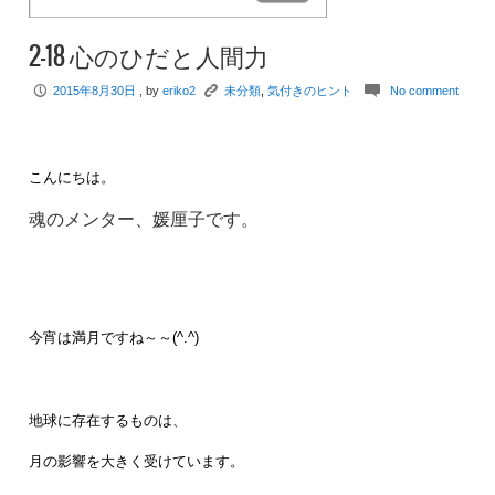
2-18 心のひだと人間力
P
K
c
2015年8月30日
, by
eriko2
未分類
,
気付きのヒント
No comment
こんにちは。
魂のメンター、媛厘子です。
今宵は満月ですね～～(^.^)
地球に存在するものは、
月の影響を大きく受けています。