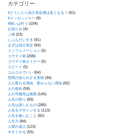
カテゴリー
#どうしたら自己肯定感は高くなる？
(61)
#メッセンジャー
(9)
#願いは叶う
(104)
お知らせ
(4)
ご縁
(23)
じぶんだいすき
(91)
まずは自己肯定
(93)
インフォメーション
(5)
コウテイ術
(208)
コウテイ術セミナー
(5)
スピード
(5)
ユルユルでいい
(64)
世間の知られざる実情
(34)
人が変わる理由 変わらない理由
(92)
人の使命
(59)
人の可能性は無限
(145)
人生の彩り
(93)
人生は楽しむもの
(260)
人生をデザインする
(113)
人生を愉しむこと
(92)
人生力
(94)
人間の達人
(123)
今すぐやる
(55)