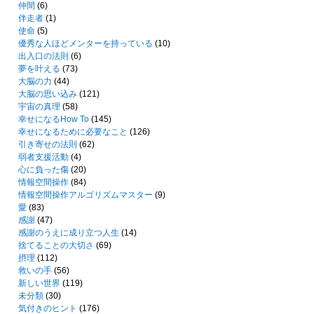
仲間
(6)
伴走者
(1)
使命
(5)
優秀な人ほどメンターを持っている
(10)
出入口の法則
(6)
夢を叶える
(73)
大脳の力
(44)
大脳の思い込み
(121)
宇宙の真理
(58)
幸せになるHow To
(145)
幸せになるために必要なこと
(126)
引き寄せの法則
(62)
弱者支援活動
(4)
心に負った傷
(20)
情報空間操作
(84)
情報空間操作アルゴリズムマスター
(9)
愛
(83)
感謝
(47)
感謝のうえに成り立つ人生
(14)
捨てることの大切さ
(69)
摂理
(112)
救いの手
(56)
新しい世界
(119)
未分類
(30)
気付きのヒント
(176)