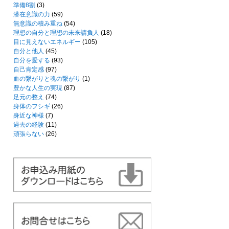
準備8割
(3)
潜在意識の力
(59)
無意識の積み重ね
(54)
理想の自分と理想の未来請負人
(18)
目に見えないエネルギー
(105)
自分と他人
(45)
自分を愛する
(93)
自己肯定感
(97)
血の繋がりと魂の繋がり
(1)
豊かな人生の実現
(87)
足元の整え
(74)
身体のフシギ
(26)
身近な神様
(7)
過去の経験
(11)
頑張らない
(26)