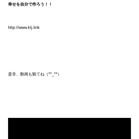
幸せを
自分で作ろう！！
http://www.ktj.link
是非、動画も観てね（*^_^*）