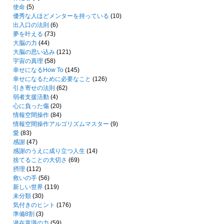
使命
(5)
優秀な人ほどメンターを持っている
(10)
出入口の法則
(6)
夢を叶える
(73)
大脳の力
(44)
大脳の思い込み
(121)
宇宙の真理
(58)
幸せになるHow To
(145)
幸せになるために必要なこと
(126)
引き寄せの法則
(62)
弱者支援活動
(4)
心に負った傷
(20)
情報空間操作
(84)
情報空間操作アルゴリズムマスター
(9)
愛
(83)
感謝
(47)
感謝のうえに成り立つ人生
(14)
捨てることの大切さ
(69)
摂理
(112)
救いの手
(56)
新しい世界
(119)
未分類
(30)
気付きのヒント
(176)
準備8割
(3)
潜在意識の力
(59)