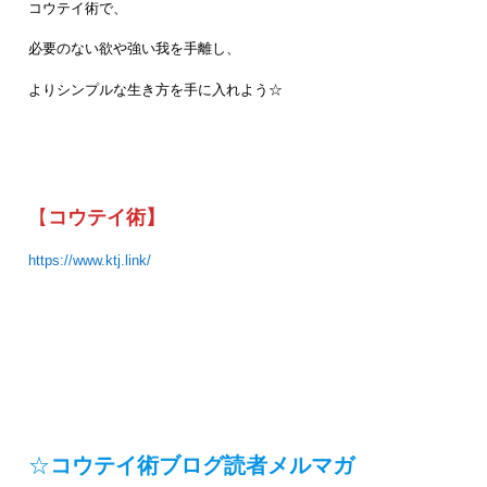
コウテイ術で、
必要のない欲や強い我を手離し、
よりシンプルな生き方を手に入れよう☆
【
コウテイ術】
https://www.ktj.link/
☆
コウテイ術ブログ読者メルマガ