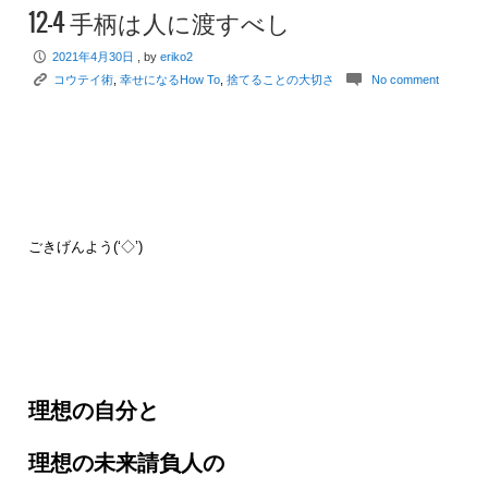
12-4 手柄は人に渡すべし
P
2021年4月30日
, by
eriko2
K
c
コウテイ術
,
幸せになるHow To
,
捨てることの大切さ
No comment
ごきげんよう(‘◇’)ゞ
理想の自分と
理想の未来請負人の