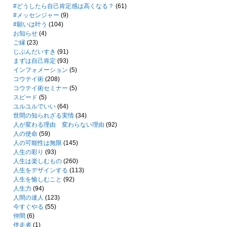
#どうしたら自己肯定感は高くなる？
(61)
#メッセンジャー
(9)
#願いは叶う
(104)
お知らせ
(4)
ご縁
(23)
じぶんだいすき
(91)
まずは自己肯定
(93)
インフォメーション
(5)
コウテイ術
(208)
コウテイ術セミナー
(5)
スピード
(5)
ユルユルでいい
(64)
世間の知られざる実情
(34)
人が変わる理由 変わらない理由
(92)
人の使命
(59)
人の可能性は無限
(145)
人生の彩り
(93)
人生は楽しむもの
(260)
人生をデザインする
(113)
人生を愉しむこと
(92)
人生力
(94)
人間の達人
(123)
今すぐやる
(55)
仲間
(6)
伴走者
(1)