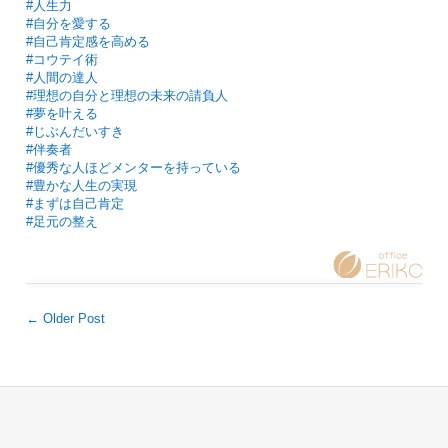
#人生力
#自分を愛する
#自己肯定感を高める
#コウテイ術
#人間の達人
#理想の自分と理想の未来の請負人
#夢を叶える
#じぶんだいすき
#伴奏者
#優秀な人ほどメンターを持っている
#豊かな人生の実現
#まずは自己肯定
#足元の整え
← Older Post