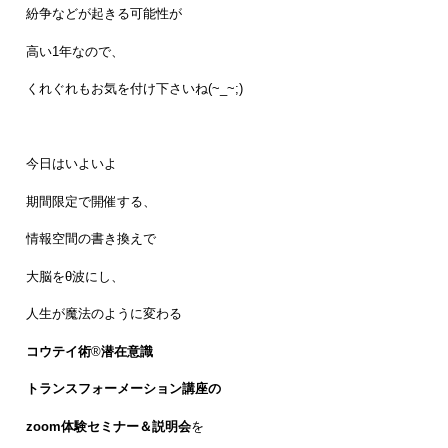
紛争などが起きる可能性が
高い1年なので、
くれぐれもお気を付け下さいね(~_~;)
今日はいよいよ
期間限定で開催する、
情報空間の書き換えで
大脳をθ波にし、
人生が魔法のように変わる
コウテイ術
®
潜在意識
トランスフォーメーション講座の
zoom体験セミナー＆説明会
を