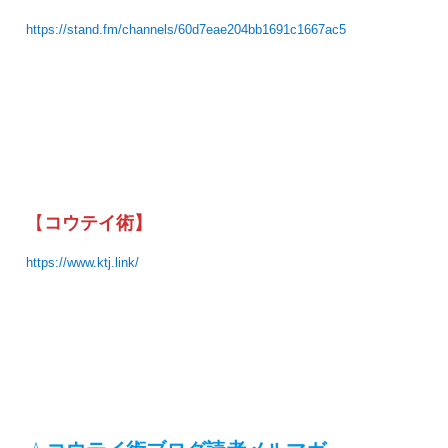
https://stand.fm/channels/60d7eae204bb1691c1667ac5
【
コウテイ術】
https://www.ktj.link/