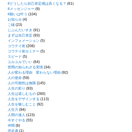
#どうしたら自己肯定感は高くなる？
(61)
#メッセンジャー
(9)
#願いは叶う
(104)
お知らせ
(4)
ご縁
(23)
じぶんだいすき
(91)
まずは自己肯定
(93)
インフォメーション
(5)
コウテイ術
(208)
コウテイ術セミナー
(5)
スピード
(5)
ユルユルでいい
(64)
世間の知られざる実情
(34)
人が変わる理由 変わらない理由
(92)
人の使命
(59)
人の可能性は無限
(145)
人生の彩り
(93)
人生は楽しむもの
(260)
人生をデザインする
(113)
人生を愉しむこと
(92)
人生力
(94)
人間の達人
(123)
今すぐやる
(55)
仲間
(6)
伴走者
(1)