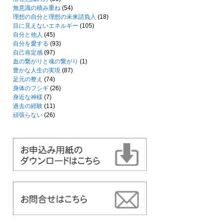
無意識の積み重ね
(54)
理想の自分と理想の未来請負人
(18)
目に見えないエネルギー
(105)
自分と他人
(45)
自分を愛する
(93)
自己肯定感
(97)
血の繋がりと魂の繋がり
(1)
豊かな人生の実現
(87)
足元の整え
(74)
身体のフシギ
(26)
身近な神様
(7)
過去の経験
(11)
頑張らない
(26)