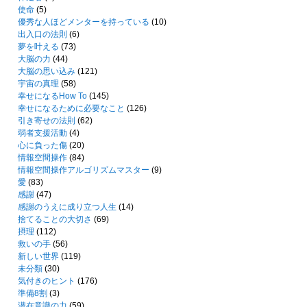
使命
(5)
優秀な人ほどメンターを持っている
(10)
出入口の法則
(6)
夢を叶える
(73)
大脳の力
(44)
大脳の思い込み
(121)
宇宙の真理
(58)
幸せになるHow To
(145)
幸せになるために必要なこと
(126)
引き寄せの法則
(62)
弱者支援活動
(4)
心に負った傷
(20)
情報空間操作
(84)
情報空間操作アルゴリズムマスター
(9)
愛
(83)
感謝
(47)
感謝のうえに成り立つ人生
(14)
捨てることの大切さ
(69)
摂理
(112)
救いの手
(56)
新しい世界
(119)
未分類
(30)
気付きのヒント
(176)
準備8割
(3)
潜在意識の力
(59)