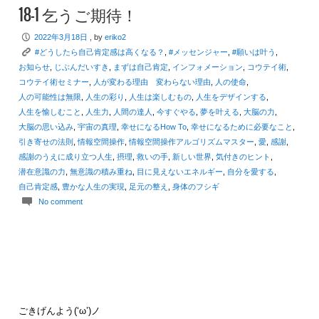
18-1 乞うご期待！
P
2022年3月18日
, by
eriko2
K
#どうしたら自己肯定感は高くなる？
,
#メッセンジャー
,
#願いは叶う
,
お知らせ
,
じぶんだいすき
,
まずは自己肯定
,
インフォメーション
,
コウテイ術
,
コウテイ術セミナー
,
人が変わる理由 変わらない理由
,
人の使命
,
人の可能性は無限
,
人生の彩り
,
人生は楽しむもの
,
人生をデザインする
,
人生を愉しむこと
,
人生力
,
人間の達人
,
今すぐやる
,
夢を叶える
,
大脳の力
,
大脳の思い込み
,
宇宙の真理
,
幸せになるHow To
,
幸せになるために必要なこと
,
引き寄せの法則
,
情報空間操作
,
情報空間操作アルゴリズムマスター
,
愛
,
感謝
,
感謝のうえに成り立つ人生
,
摂理
,
救いの手
,
新しい世界
,
気付きのヒント
,
潜在意識の力
,
無意識の積み重ね
,
目に見えないエネルギー
,
自分を愛する
,
自己肯定感
,
豊かな人生の実現
,
足元の整え
,
身体のフシギ
c
No comment
ごきげんよう(‘ω’)ノ