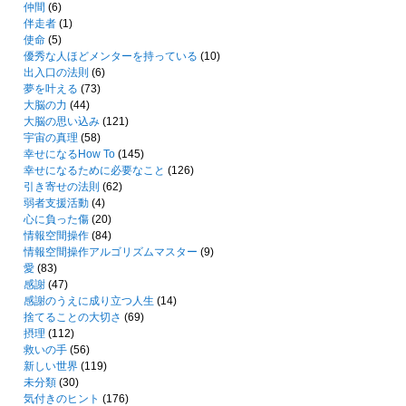
仲間
(6)
伴走者
(1)
使命
(5)
優秀な人ほどメンターを持っている
(10)
出入口の法則
(6)
夢を叶える
(73)
大脳の力
(44)
大脳の思い込み
(121)
宇宙の真理
(58)
幸せになるHow To
(145)
幸せになるために必要なこと
(126)
引き寄せの法則
(62)
弱者支援活動
(4)
心に負った傷
(20)
情報空間操作
(84)
情報空間操作アルゴリズムマスター
(9)
愛
(83)
感謝
(47)
感謝のうえに成り立つ人生
(14)
捨てることの大切さ
(69)
摂理
(112)
救いの手
(56)
新しい世界
(119)
未分類
(30)
気付きのヒント
(176)