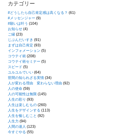
カテゴリー
#どうしたら自己肯定感は高くなる？
(61)
#メッセンジャー
(9)
#願いは叶う
(104)
お知らせ
(4)
ご縁
(23)
じぶんだいすき
(91)
まずは自己肯定
(93)
インフォメーション
(5)
コウテイ術
(208)
コウテイ術セミナー
(5)
スピード
(5)
ユルユルでいい
(64)
世間の知られざる実情
(34)
人が変わる理由 変わらない理由
(92)
人の使命
(59)
人の可能性は無限
(145)
人生の彩り
(93)
人生は楽しむもの
(260)
人生をデザインする
(113)
人生を愉しむこと
(92)
人生力
(94)
人間の達人
(123)
今すぐやる
(55)