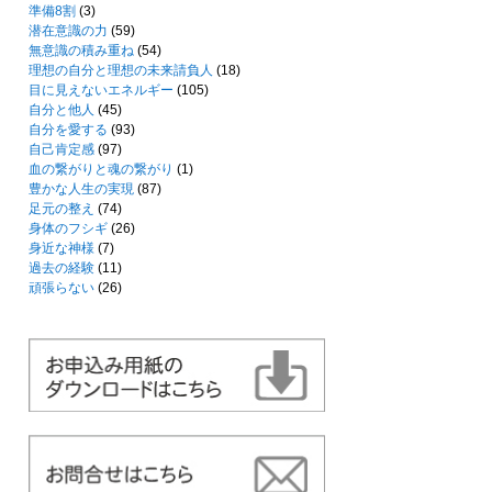
準備8割
(3)
潜在意識の力
(59)
無意識の積み重ね
(54)
理想の自分と理想の未来請負人
(18)
目に見えないエネルギー
(105)
自分と他人
(45)
自分を愛する
(93)
自己肯定感
(97)
血の繋がりと魂の繋がり
(1)
豊かな人生の実現
(87)
足元の整え
(74)
身体のフシギ
(26)
身近な神様
(7)
過去の経験
(11)
頑張らない
(26)