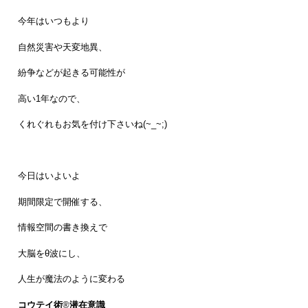
今年はいつもより
自然災害や天変地異、
紛争などが起きる可能性が
高い1年なので、
くれぐれもお気を付け下さいね(~_~;)
今日はいよいよ
期間限定で開催する、
情報空間の書き換えで
大脳をθ波にし、
人生が魔法のように変わる
コウテイ術
®
潜在意識