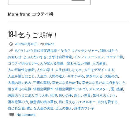
More from: コウテイ術
18-1 乞うご期待！
P
2022年3月18日
, by
eriko2
K
#どうしたら自己肯定感は高くなる？
,
#メッセンジャー
,
#願いは叶う
,
お知らせ
,
じぶんだいすき
,
まずは自己肯定
,
インフォメーション
,
コウテイ術
,
コウテイ術セミナー
,
人が変わる理由 変わらない理由
,
人の使命
,
人の可能性は無限
,
人生の彩り
,
人生は楽しむもの
,
人生をデザインする
,
人生を愉しむこと
,
人生力
,
人間の達人
,
今すぐやる
,
夢を叶える
,
大脳の力
,
大脳の思い込み
,
宇宙の真理
,
幸せになるHow To
,
幸せになるために必要なこと
,
引き寄せの法則
,
情報空間操作
,
情報空間操作アルゴリズムマスター
,
愛
,
感謝
,
感謝のうえに成り立つ人生
,
摂理
,
救いの手
,
新しい世界
,
気付きのヒント
,
潜在意識の力
,
無意識の積み重ね
,
目に見えないエネルギー
,
自分を愛する
,
自己肯定感
,
豊かな人生の実現
,
足元の整え
,
身体のフシギ
c
No comment