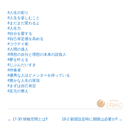
#人生の彩り
#人生を楽しむこと
#まだまだ変わるよ
#人生力
#自分を愛する
#自己肯定感を高める
#コウテイ術
#人間の達人
#理想の自分と理想の未来の請負人
#夢を叶える
#じぶんだいすき
#伴奏者
#優秀な人ほどメンターを持っている
#豊かな人生の実現
#まずは自己肯定
#足元の整え
←
17-30 情報空間とは⁈
18-2 願望設定時に期限は必要か⁈
→