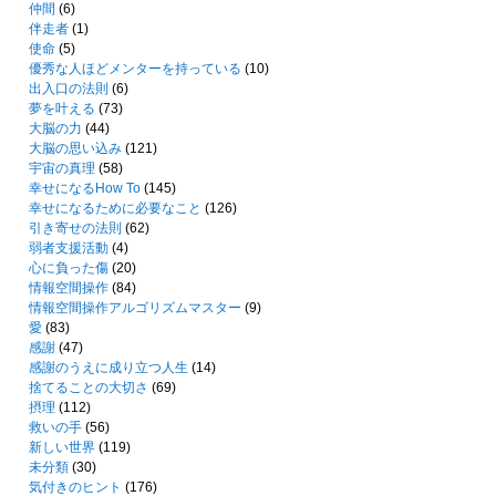
仲間
(6)
伴走者
(1)
使命
(5)
優秀な人ほどメンターを持っている
(10)
出入口の法則
(6)
夢を叶える
(73)
大脳の力
(44)
大脳の思い込み
(121)
宇宙の真理
(58)
幸せになるHow To
(145)
幸せになるために必要なこと
(126)
引き寄せの法則
(62)
弱者支援活動
(4)
心に負った傷
(20)
情報空間操作
(84)
情報空間操作アルゴリズムマスター
(9)
愛
(83)
感謝
(47)
感謝のうえに成り立つ人生
(14)
捨てることの大切さ
(69)
摂理
(112)
救いの手
(56)
新しい世界
(119)
未分類
(30)
気付きのヒント
(176)