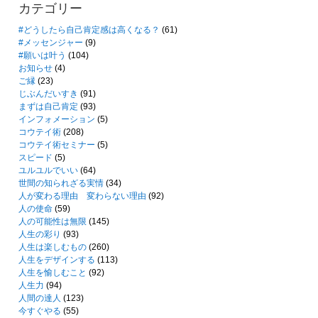
カテゴリー
#どうしたら自己肯定感は高くなる？
(61)
#メッセンジャー
(9)
#願いは叶う
(104)
お知らせ
(4)
ご縁
(23)
じぶんだいすき
(91)
まずは自己肯定
(93)
インフォメーション
(5)
コウテイ術
(208)
コウテイ術セミナー
(5)
スピード
(5)
ユルユルでいい
(64)
世間の知られざる実情
(34)
人が変わる理由 変わらない理由
(92)
人の使命
(59)
人の可能性は無限
(145)
人生の彩り
(93)
人生は楽しむもの
(260)
人生をデザインする
(113)
人生を愉しむこと
(92)
人生力
(94)
人間の達人
(123)
今すぐやる
(55)