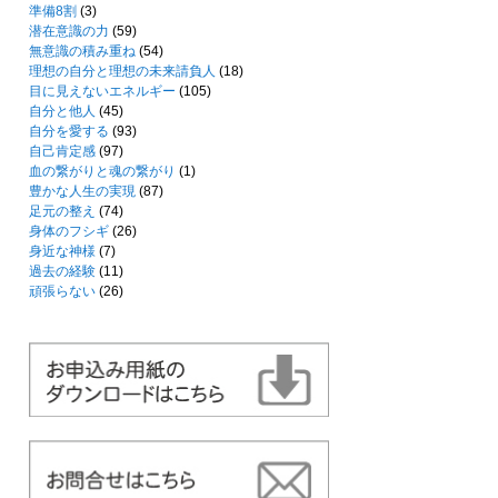
準備8割
(3)
潜在意識の力
(59)
無意識の積み重ね
(54)
理想の自分と理想の未来請負人
(18)
目に見えないエネルギー
(105)
自分と他人
(45)
自分を愛する
(93)
自己肯定感
(97)
血の繋がりと魂の繋がり
(1)
豊かな人生の実現
(87)
足元の整え
(74)
身体のフシギ
(26)
身近な神様
(7)
過去の経験
(11)
頑張らない
(26)