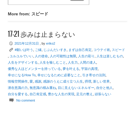
More from: スピード
17-21 歩みは止まらない
P
2021年12月31日
, by
eriko2
K
#願いは叶う
,
ご縁
,
じぶんだいすき
,
まずは自己肯定
,
コウテイ術
,
スピード
,
ユルユルでいい
,
人の使命
,
人の可能性は無限
,
人生の彩り
,
人生は楽しむもの
,
人生をデザインする
,
人生を愉しむこと
,
人生力
,
人間の達人
,
優秀な人ほどメンターを持っている
,
夢を叶える
,
宇宙の真理
,
幸せになるHow To
,
幸せになるために必要なこと
,
引き寄せの法則
,
情報空間操作
,
愛
,
感謝
,
感謝のうえに成り立つ人生
,
摂理
,
新しい世界
,
潜在意識の力
,
無意識の積み重ね
,
目に見えないエネルギー
,
自分と他人
,
自分を愛する
,
自己肯定感
,
豊かな人生の実現
,
足元の整え
,
頑張らない
c
No comment